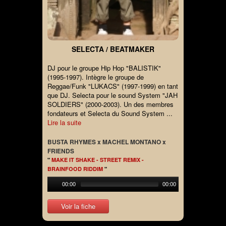
SELECTA / BEATMAKER
DJ pour le groupe Hip Hop "BALISTIK"
(1995-1997). Intègre le groupe de
Reggae/Funk "LUKACS" (1997-1999) en tant
que DJ. Selecta pour le sound System "JAH
SOLDIERS" (2000-2003). Un des membres
fondateurs et Selecta du Sound System ...
Lire la suite
BUSTA RHYMES x MACHEL MONTANO x
FRIENDS
"
MAKE IT SHAKE - STREET REMIX -
BRAINFOOD RIDDIM
"
00:00
00:00
Voir la fiche