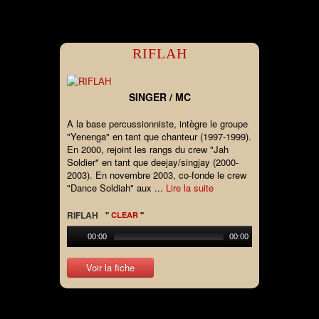
RIFLAH
SINGER / MC
A la base percussionniste, intègre le groupe
"Yenenga" en tant que chanteur (1997-1999).
En 2000, rejoint les rangs du crew "Jah
Soldier" en tant que deejay/singjay (2000-
2003). En novembre 2003, co-fonde le crew
"Dance Soldiah" aux ...
Lire la suite
RIFLAH
"
CLEAR
"
00:00
00:00
Voir la fiche