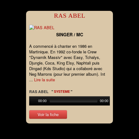
RAS ABEL
SINGER / MC
A commencé à chanter en 1986 en
Martinique. En 1992 co-fonde le Crew
"Dynamik Massiv" avec Easy, Tchalys,
Djungle, Coca, King Elsy, Naphtali puis
Dingad (Kds Studio) qui a collaboré avec
Neg Marrons (pour leur premier album). Int
...
Lire la suite
RAS ABEL
"
SYSTEME
"
00:00
00:00
Voir la fiche