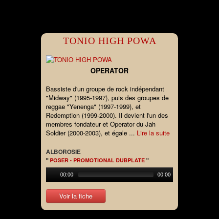
TONIO HIGH POWA
OPERATOR
Bassiste d'un groupe de rock indépendant
"Midway" (1995-1997), puis des groupes de
reggae "Yenenga" (1997-1999), et
Redemption (1999-2000). Il devient l'un des
membres fondateur et Operator du Jah
Soldier (2000-2003), et égale ...
Lire la suite
ALBOROSIE
"
POSER - PROMOTIONAL DUBPLATE
"
00:00
00:00
Voir la fiche